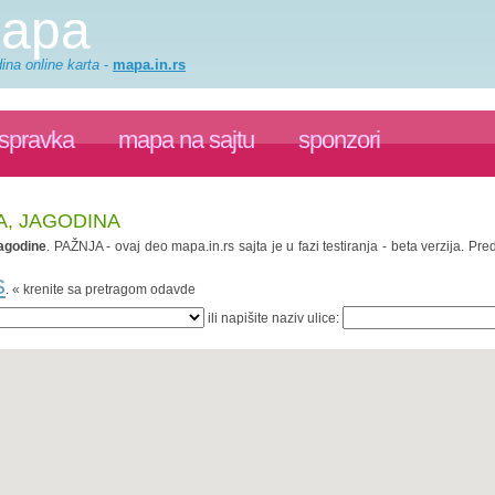
mapa
ina online karta
-
mapa.in.rs
ispravka
mapa na sajtu
sponzori
A, JAGODINA
agodine
. PAŽNJA - ovaj deo mapa.in.rs sajta je u fazi testiranja - beta verzija. 
s
. « krenite sa pretragom odavde
ili napišite naziv ulice: