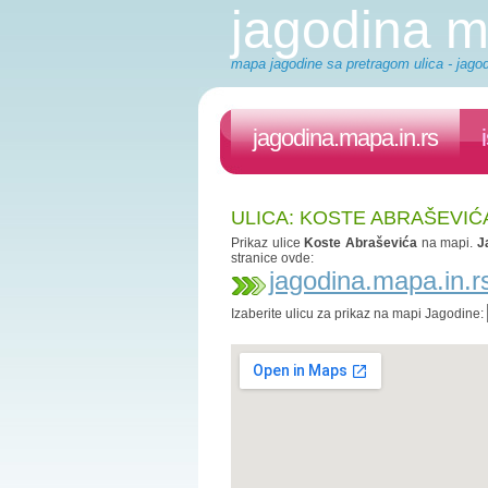
jagodina 
mapa jagodine sa pretragom ulica - jagod
jagodina.mapa.in.rs
ULICA: KOSTE ABRAŠEVIĆ
Prikaz ulice
Koste Abraševića
na mapi.
J
stranice ovde:
jagodina.mapa.in.r
Izaberite ulicu za prikaz na mapi Jagodine: