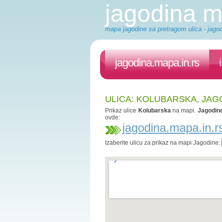
jagodina 
mapa jagodine sa pretragom ulica - jagod
jagodina.mapa.in.rs
ULICA: KOLUBARSKA, JAG
Prikaz ulice
Kolubarska
na mapi.
Jagodin
ovde:
jagodina.mapa.in.r
Izaberite ulicu za prikaz na mapi Jagodine: