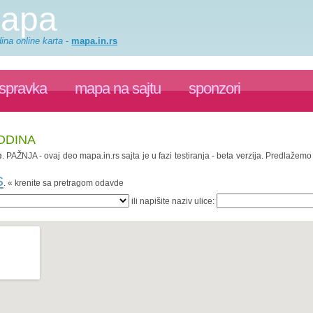
mapa
ina online karta
-
mapa.in.rs
ispravka
mapa na sajtu
sponzori
ODINA
e
. PAŽNJA - ovaj deo mapa.in.rs sajta je u fazi testiranja - beta verzija. Predlažem
s
. « krenite sa pretragom odavde
ili napišite naziv ulice: