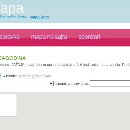
mapa
ina online karta
-
mapa.in.rs
ispravka
mapa na sajtu
sponzori
 JAGODINA
odine
. PAŽNJA - ovaj deo mapa.in.rs sajta je u fazi testiranja - beta verzija. P
s
. « krenite sa pretragom odavde
ili napišite naziv ulice: