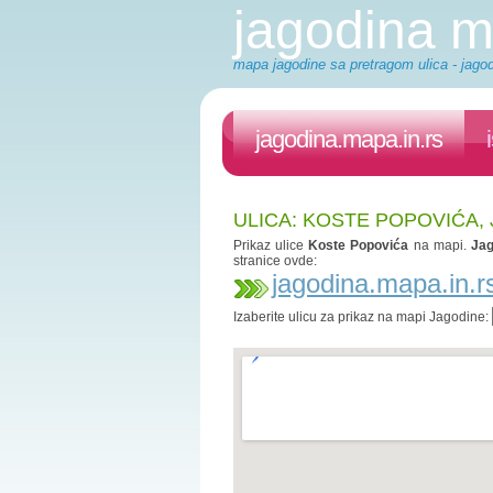
jagodina 
mapa jagodine sa pretragom ulica - jagod
jagodina.mapa.in.rs
ULICA: KOSTE POPOVIĆA,
Prikaz ulice
Koste Popovića
na mapi.
Jag
stranice ovde:
jagodina.mapa.in.r
Izaberite ulicu za prikaz na mapi Jagodine: