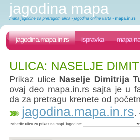
jagodina mapa
mapa jagodine sa pretragom ulica - jagodina online karta
-
mapa.in.rs
jagodina.mapa.in.rs
ispravka
mapa na
ULICA: NASELJE DIMI
Prikaz ulice
Naselje Dimitrija 
ovaj deo mapa.in.rs sajta je u fa
da za pretragu krenete od početn
jagodina.mapa.in.rs
.
Izaberite ulicu za prikaz na mapi Jagodine: