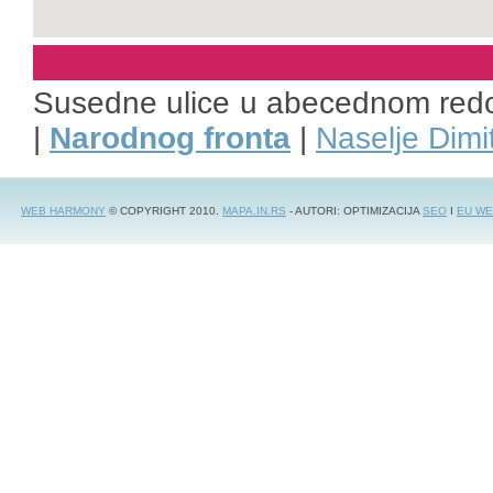
Susedne ulice u abecednom red
|
Narodnog fronta
|
Naselje Dimit
WEB HARMONY
© COPYRIGHT 2010.
MAPA.IN.RS
- AUTORI: OPTIMIZACIJA
SEO
I
EU WE