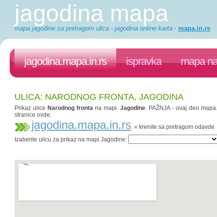
jagodina mapa
mapa jagodine sa pretragom ulica - jagodina online karta
-
mapa.in.rs
jagodina.mapa.in.rs
ispravka
mapa na
ULICA: NARODNOG FRONTA, JAGODINA
Prikaz ulice
Narodnog fronta
na mapi.
Jagodine
. PAŽNJA - ovaj deo mapa.i
stranice ovde:
jagodina.mapa.in.rs
. « krenite sa pretragom odavde
Izaberite ulicu za prikaz na mapi Jagodine: