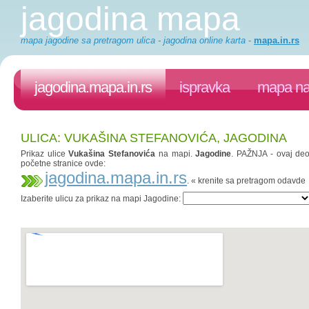
jagodina mapa
mapa jagodine sa pretragom ulica - jagodina online karta
-
mapa.in.rs
jagodina.mapa.in.rs
ispravka
mapa na
ULICA: VUKAŠINA STEFANOVIĆA, JAGODINA
Prikaz ulice
Vukašina Stefanovića
na mapi.
Jagodine
. PAŽNJA - ovaj deo 
početne stranice ovde:
jagodina.mapa.in.rs
. « krenite sa pretragom odavde
Izaberite ulicu za prikaz na mapi Jagodine: