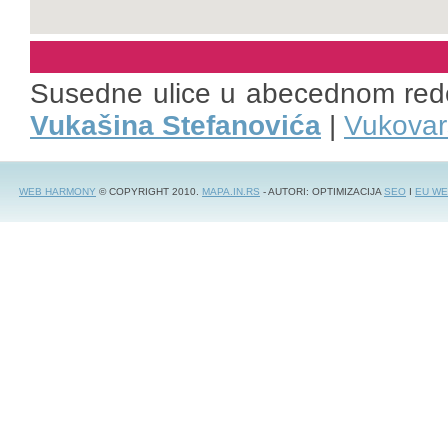
Susedne ulice u abecednom red
Vukašina Stefanovića
|
Vukovar
WEB HARMONY
© COPYRIGHT 2010.
MAPA.IN.RS
- AUTORI: OPTIMIZACIJA
SEO
I
EU WE