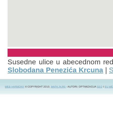
Susedne ulice u abecednom re
Slobodana Penezića Krcuna
|
S
WEB HARMONY
© COPYRIGHT 2010.
MAPA.IN.RS
- AUTORI: OPTIMIZACIJA
SEO
I
EU WE