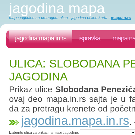
jagodina mapa
mapa jagodine sa pretragom ulica - jagodina online karta
-
mapa.in.rs
jagodina.mapa.in.rs
ispravka
mapa na
ULICA: SLOBODANA P
JAGODINA
Prikaz ulice
Slobodana Penezić
ovaj deo mapa.in.rs sajta je u fa
da za pretragu krenete od početn
jagodina.mapa.in.rs
.
Izaberite ulicu za prikaz na mapi Jagodine: