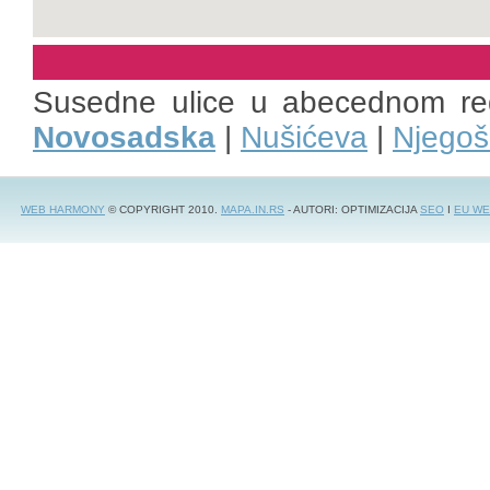
Susedne ulice u abecednom r
Novosadska
|
Nušićeva
|
Njego
WEB HARMONY
© COPYRIGHT 2010.
MAPA.IN.RS
- AUTORI: OPTIMIZACIJA
SEO
I
EU WE