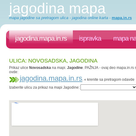
jagodina mapa
mapa jagodine sa pretragom ulica - jagodina online karta
-
mapa.in.rs
jagodina.mapa.in.rs
ispravka
mapa na
ULICA: NOVOSADSKA, JAGODINA
Prikaz ulice
Novosadska
na mapi.
Jagodine
. PAŽNJA - ovaj deo mapa.in.rs s
ovde:
jagodina.mapa.in.rs
. « krenite sa pretragom odavde
Izaberite ulicu za prikaz na mapi Jagodine: