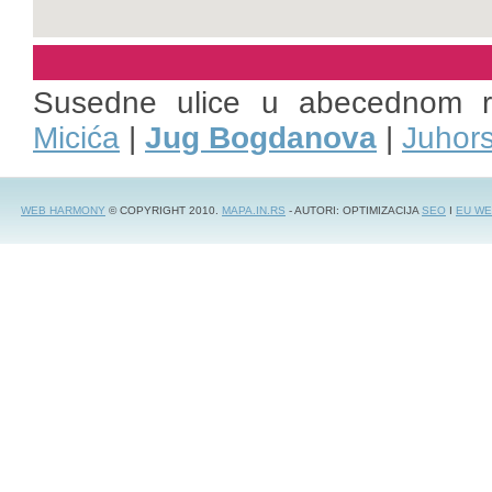
Susedne ulice u abecednom 
Micića
|
Jug Bogdanova
|
Juhor
WEB HARMONY
© COPYRIGHT 2010.
MAPA.IN.RS
- AUTORI: OPTIMIZACIJA
SEO
I
EU WE