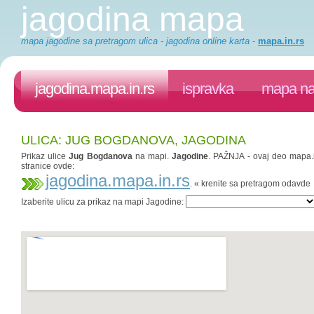
jagodina mapa
mapa jagodine sa pretragom ulica - jagodina online karta
-
mapa.in.rs
jagodina.mapa.in.rs
ispravka
mapa na
ULICA: JUG BOGDANOVA, JAGODINA
Prikaz ulice
Jug Bogdanova
na mapi.
Jagodine
. PAŽNJA - ovaj deo mapa.in
stranice ovde:
jagodina.mapa.in.rs
. « krenite sa pretragom odavde
Izaberite ulicu za prikaz na mapi Jagodine: