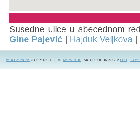
Susedne ulice u abecednom re
Gine Pajević
|
Hajduk Veljkova
|
WEB HARMONY
© COPYRIGHT 2010.
MAPA.IN.RS
- AUTORI: OPTIMIZACIJA
SEO
I
EU WE