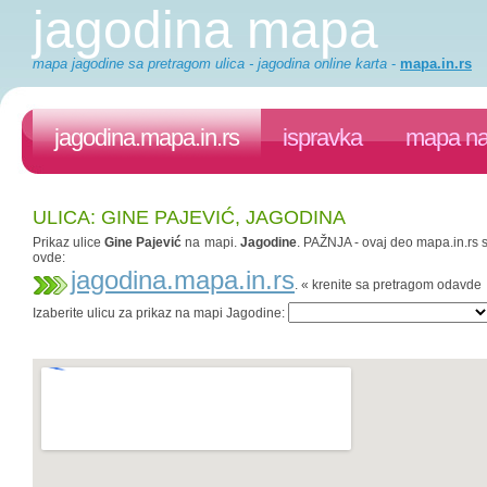
jagodina mapa
mapa jagodine sa pretragom ulica - jagodina online karta
-
mapa.in.rs
jagodina.mapa.in.rs
ispravka
mapa na
ULICA: GINE PAJEVIĆ, JAGODINA
Prikaz ulice
Gine Pajević
na mapi.
Jagodine
. PAŽNJA - ovaj deo mapa.in.rs s
ovde:
jagodina.mapa.in.rs
. « krenite sa pretragom odavde
Izaberite ulicu za prikaz na mapi Jagodine: