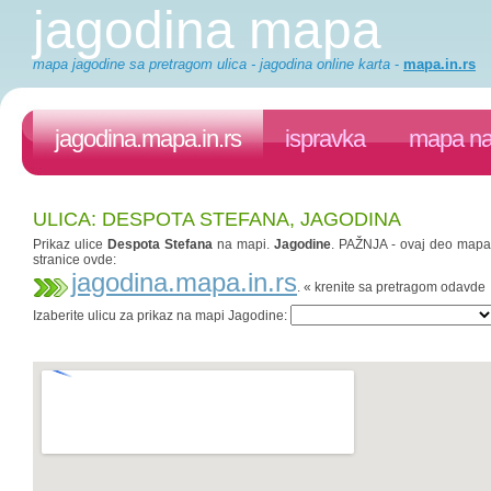
jagodina mapa
mapa jagodine sa pretragom ulica - jagodina online karta
-
mapa.in.rs
jagodina.mapa.in.rs
ispravka
mapa na
ULICA: DESPOTA STEFANA, JAGODINA
Prikaz ulice
Despota Stefana
na mapi.
Jagodine
. PAŽNJA - ovaj deo mapa.i
stranice ovde:
jagodina.mapa.in.rs
. « krenite sa pretragom odavde
Izaberite ulicu za prikaz na mapi Jagodine: