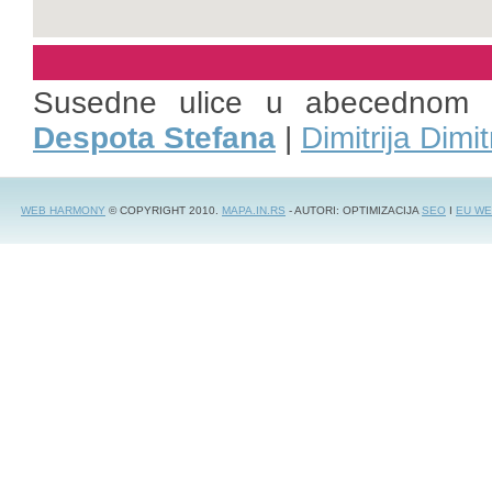
Susedne ulice u abecednom 
Despota Stefana
|
Dimitrija Dimit
WEB HARMONY
© COPYRIGHT 2010.
MAPA.IN.RS
- AUTORI: OPTIMIZACIJA
SEO
I
EU WE