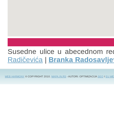
Susedne ulice u abecednom re
Radičevića
|
Branka Radosavlje
WEB HARMONY
© COPYRIGHT 2010.
MAPA.IN.RS
- AUTORI: OPTIMIZACIJA
SEO
I
EU WE