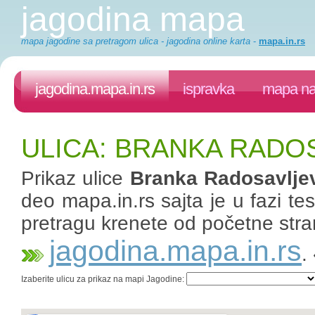
jagodina mapa
mapa jagodine sa pretragom ulica - jagodina online karta
-
mapa.in.rs
jagodina.mapa.in.rs
ispravka
mapa na
ULICA: BRANKA RADO
Prikaz ulice
Branka Radosavlje
deo mapa.in.rs sajta je u fazi te
pretragu krenete od početne stra
jagodina.mapa.in.rs
.
Izaberite ulicu za prikaz na mapi Jagodine: