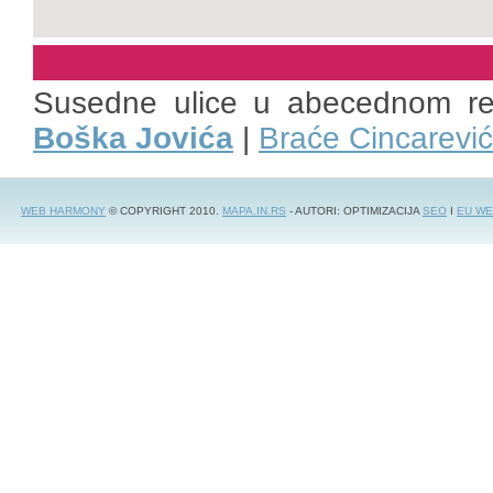
Susedne ulice u abecednom r
Boška Jovića
|
Braće Cincarević
WEB HARMONY
© COPYRIGHT 2010.
MAPA.IN.RS
- AUTORI: OPTIMIZACIJA
SEO
I
EU WE