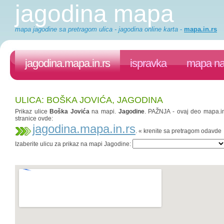
jagodina mapa
mapa jagodine sa pretragom ulica - jagodina online karta
-
mapa.in.rs
jagodina.mapa.in.rs
ispravka
mapa na
ULICA: BOŠKA JOVIĆA, JAGODINA
Prikaz ulice
Boška Jovića
na mapi.
Jagodine
. PAŽNJA - ovaj deo mapa.in.
stranice ovde:
jagodina.mapa.in.rs
. « krenite sa pretragom odavde
Izaberite ulicu za prikaz na mapi Jagodine: