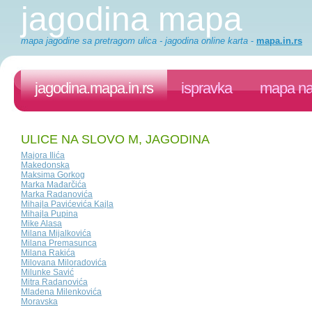
jagodina mapa
mapa jagodine sa pretragom ulica - jagodina online karta
-
mapa.in.rs
jagodina.mapa.in.rs
ispravka
mapa na
ULICE NA SLOVO M, JAGODINA
Majora Ilića
Makedonska
Maksima Gorkog
Marka Mađarčića
Marka Radanovića
Mihajla Pavićevića Kajla
Mihajla Pupina
Mike Alasa
Milana Mijalkovića
Milana Premasunca
Milana Rakića
Milovana Miloradovića
Milunke Savić
Mitra Radanovića
Mladena Milenkovića
Moravska