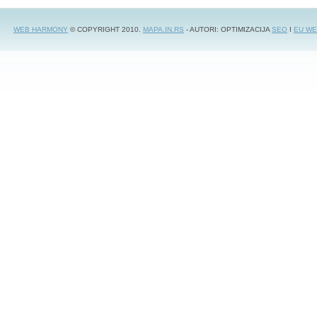
WEB HARMONY
© COPYRIGHT 2010.
MAPA.IN.RS
- AUTORI: OPTIMIZACIJA
SEO
I
EU WE